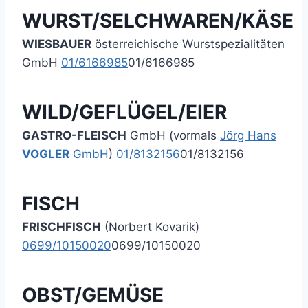
WURST/SELCHWAREN/KÄSE
WIESBAUER
österreichische Wurstspezialitäten
GmbH
01/6166985
01/6166985
WILD/GEFLÜGEL/EIER
GASTRO-FLEISCH
GmbH (vormals
Jörg Hans
VOGLER
GmbH
)
01/8132156
01/8132156
FISCH
FRISCHFISCH
(Norbert Kovarik)
0699/10150020
0699/10150020
OBST/GEMÜSE