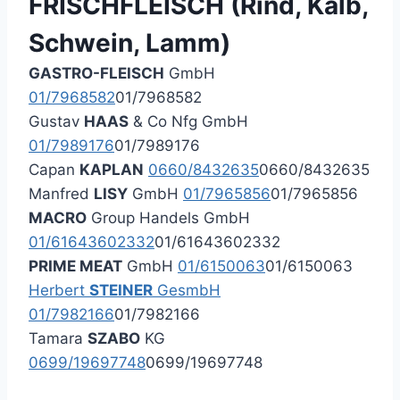
FRISCHFLEISCH (Rind, Kalb,
Schwein, Lamm)
GASTRO-FLEISCH
GmbH
01/7968582
01/7968582
Gustav
HAAS
& Co Nfg GmbH
01/7989176
01/7989176
Capan
KAPLAN
0660/8432635
0660/8432635
Manfred
LISY
GmbH
01/7965856
01/7965856
MACRO
Group Handels GmbH
01/61643602332
01/61643602332
PRIME MEAT
GmbH
01/6150063
01/6150063
Herbert
STEINER
GesmbH
01/7982166
01/7982166
Tamara
SZABO
KG
0699/19697748
0699/19697748