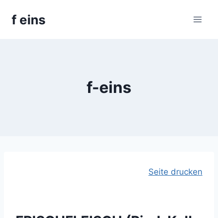
Skip
f eins
to
content
f-eins
Seite drucken